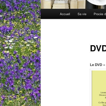
Menu
Accueil
Sa vie
Procès d
principal
DVD
Le DVD « 