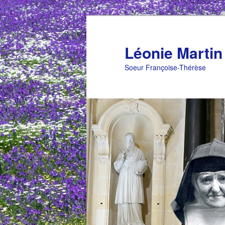
Aller
au
contenu
Léonie Martin
principal
Soeur Françoise-Thérèse