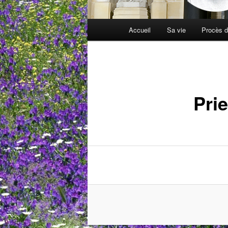
Menu
Accueil
Sa vie
Procès d
principal
Pri