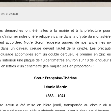
 son lit de mort
les démarches ont été faites à la mairie et à la préfecture pour 
 d’inhumer notre chère relique vivante dans la crypte du monastère.
nt accordée. Notre Sœur reposera auprès de nos anciennes mè
dans un caveau creusé devant l’autel de la crypte. Les précauti
 d’usage accomplies sont un double cercueil, le premier en zinc e
 l’intérieur une plaque de 13 centimètres environ sur 18 de longueur s
 en lettres d’un centimètre (les majuscules en proportion) :
Sœur Françoise-Thérèse
Léonie Martin
1863 – 1941
re sœur a été mise en bière jeudi, transportée au chœur où u
mmédiatement, sitôt le châssis ouvert c’est-à-dire vers 4 heures. 