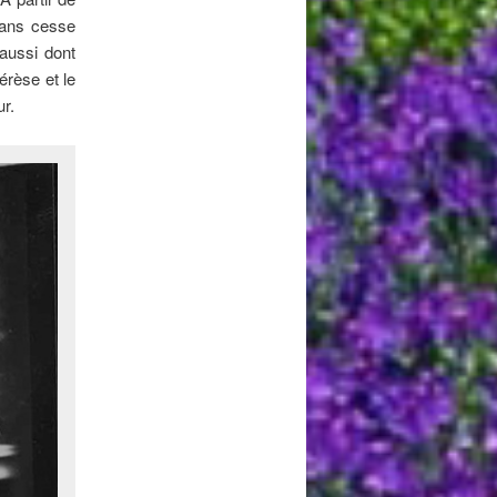
sans cesse
aussi dont
érèse et le
r.