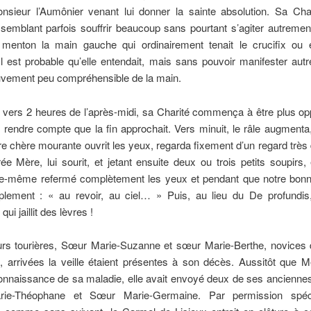
nsieur l’Aumônier venant lui donner la sainte absolution. Sa Chari
semblant parfois souffrir beaucoup sans pourtant s’agiter autreme
 menton la main gauche qui ordinairement tenait le crucifix ou é
Il est probable qu’elle entendait, mais sans pouvoir manifester au
uvement peu compréhensible de la main.
, vers 2 heures de l’après-midi, sa Charité commença à être plus o
e rendre compte que la fin approchait. Vers minuit, le râle augment
re chère mourante ouvrit les yeux, regarda fixement d’un regard très
ée Mère, lui sourit, et jetant ensuite deux ou trois petits soupirs, 
lle-même refermé complètement les yeux et pendant que notre bonn
mplement : « au revoir, au ciel… » Puis, au lieu du De profundis,
qui jaillit des lèvres !
s tourières, Sœur Marie-Suzanne et sœur Marie-Berthe, novices
x, arrivées la veille étaient présentes à son décès. Aussitôt que 
onnaissance de sa maladie, elle avait envoyé deux de ses anciennes
ie-Théophane et Sœur Marie-Germaine. Par permission spéc