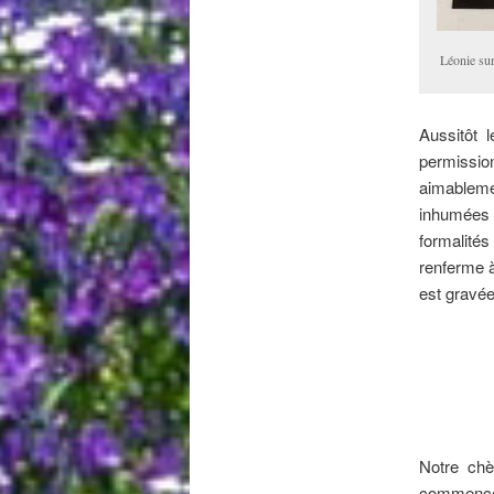
Léonie sur
Aussitôt 
permission
aimableme
inhumées 
formalités
renferme à
est gravée
Notre chè
commencé i