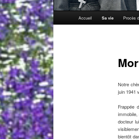
Menu
Accueil
Sa vie
Procès d
principal
Mor
Notre chè
juin 1941 
Frappée d
immobile, 
docteur lu
visiblemen
bientôt da