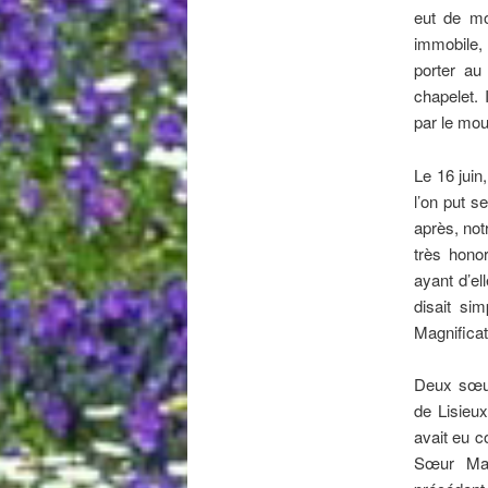
eut de mo
immobile, 
porter au
chapelet. 
par le mo
Le 16 juin
l’on put s
après, not
très honor
ayant d’e
disait si
Magnificat 
Deux sœur
de Lisieu
avait eu c
Sœur Mar