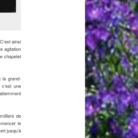
C’est ainsi
e agitation
le chapelet
 la grand-
 c’est une
 patiemment
milliers de
mmencer le
ert jusqu’à