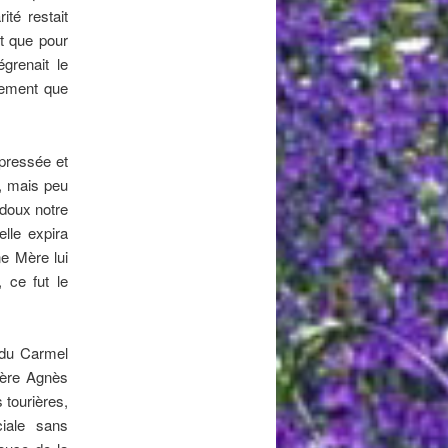
té restait
nt que pour
grenait le
trement que
ppressée et
a, mais peu
 doux notre
elle expira
e Mère lui
 ce fut le
 du Carmel
Mère Agnès
 tourières,
iale sans