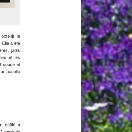
obtenir la
 Elle a été
res, jadis
ons et les
st soudé et
ur laquelle
n défilé a
À partir de