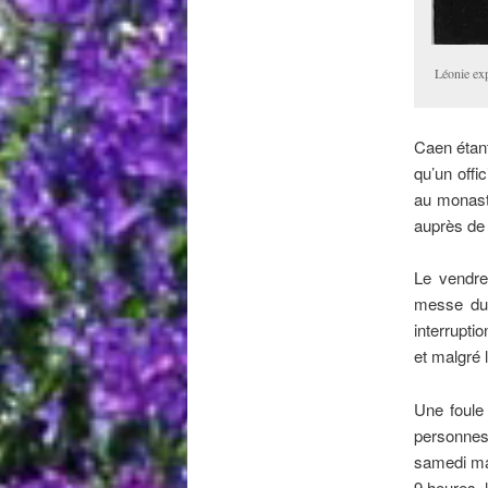
Léonie ex
Caen étant
qu’un offi
au monastè
auprès de 
Le vendre
messe du 
interrupti
et malgré 
Une foule 
personnes
samedi mat
9 heures, l