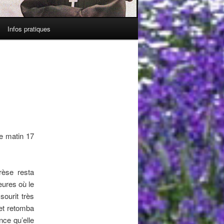
Infos pratiques
e matin 17
rèse resta
eures où le
sourit très
 et retomba
nce qu’elle