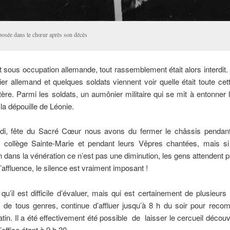
posée dans le chœur après son décès
 sous occupation allemande, tout rassemblement était alors interdit. 
cier allemand et quelques soldats viennent voir quelle était toute cett
re. Parmi les soldats, un aumônier militaire qui se mit à entonner 
la dépouille de Léonie.
di, fête du Sacré Cœur nous avons du fermer le châssis pendant
collège Sainte-Marie et pendant leurs Vêpres chantées, mais si
on dans la vénération ce n’est pas une diminution, les gens attendent
l’affluence, le silence est vraiment imposant !
qu’il est difficile d’évaluer, mais qui est certainement de plusieurs 
 de tous genres, continue d’affluer jusqu’à 8 h du soir pour reco
in. Il a été effectivement été possible de laisser le cercueil découv
’office étant à 9 h 30.