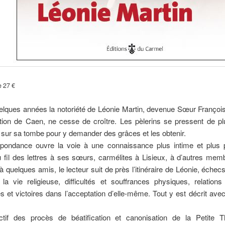
e 27 €
elques années la notoriété de Léonie Martin, devenue Sœur Françoi
ation de Caen, ne cesse de croître. Les pèlerins se pressent de p
sur sa tombe pour y demander des grâces et les obtenir.
pondance ouvre la voie à une connaissance plus intime et plus 
 fil des lettres à ses sœurs, carmélites à Lisieux, à d’autres me
 à quelques amis, le lecteur suit de près l’itinéraire de Léonie, échec
la vie religieuse, difficultés et souffrances physiques, relation
s et victoires dans l’acceptation d’elle-même. Tout y est décrit ave
tif des procès de béatification et canonisation de la Petite T