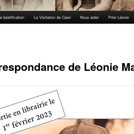
e béatification
La Visitation de Caen
Nous aider
Prier Léonie
respondance de Léonie Ma