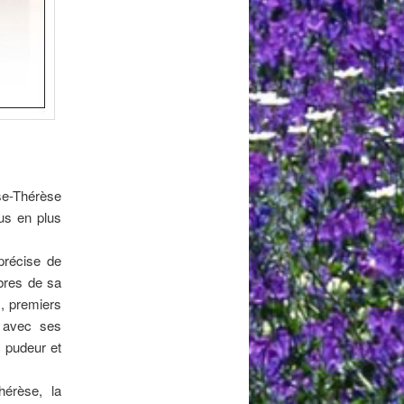
se-Thérèse
lus en plus
précise de
mbres de sa
s, premiers
s avec ses
c pudeur et
hérèse, la