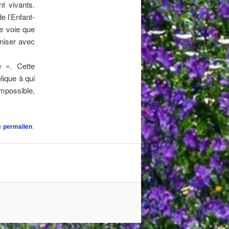
t vivants.
e l’Enfant-
e voie que
oniser avec
e ». Cette
lique à qui
mpossible,
on
permalien
.