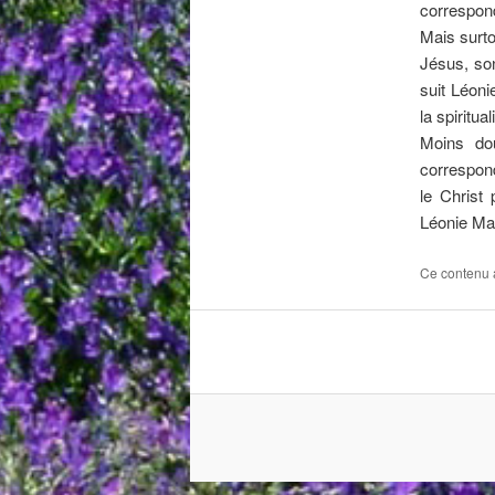
correspon
Mais surto
Jésus, so
suit Léoni
la spiritua
Moins dou
correspond
le Christ
Léonie Mar
Ce contenu 