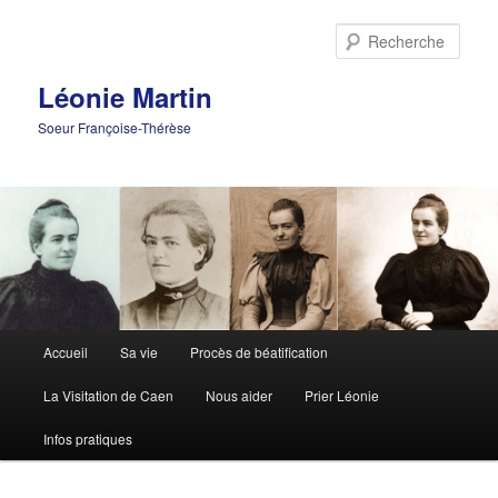
Aller
au
Rech
contenu
principal
Léonie Martin
Soeur Françoise-Thérèse
Menu
Accueil
Sa vie
Procès de béatification
principal
La Visitation de Caen
Nous aider
Prier Léonie
Infos pratiques