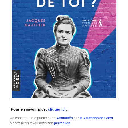
Pour en savoir plus,
cliquer ici
.
Ce contenu a été publié dans
Actualités
par
la Visitation de Caen
.
Mettez-le en favori avec son
permalien
.