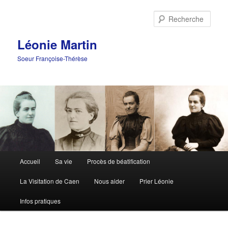
Aller
au
Rech
contenu
principal
Léonie Martin
Soeur Françoise-Thérèse
Menu
Accueil
Sa vie
Procès de béatification
principal
La Visitation de Caen
Nous aider
Prier Léonie
Infos pratiques