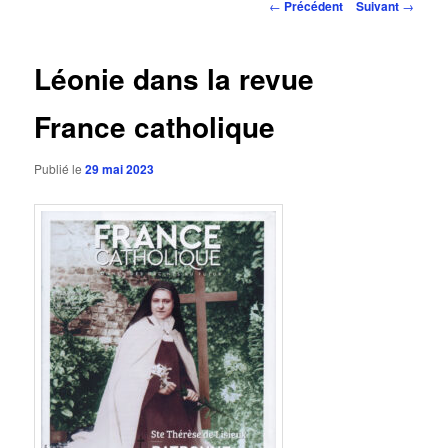
Navigation
←
Précédent
Suivant
→
des
articles
Léonie dans la revue
France catholique
Publié le
29 mai 2023