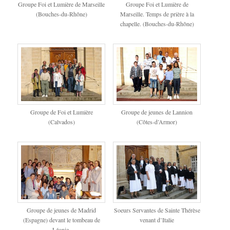
Groupe Foi et Lumière de Marseille
Groupe Foi et Lumière de
(Bouches-du-Rhône)
Marseille. Temps de prière à la
chapelle. (Bouches-du-Rhône)
Groupe de Foi et Lumière
Groupe de jeunes de Lannion
(Calvados)
(Côtes-d’Armor)
Groupe de jeunes de Madrid
Soeurs Servantes de Sainte Thérèse
(Espagne) devant le tombeau de
venant d’Italie
Léonie.